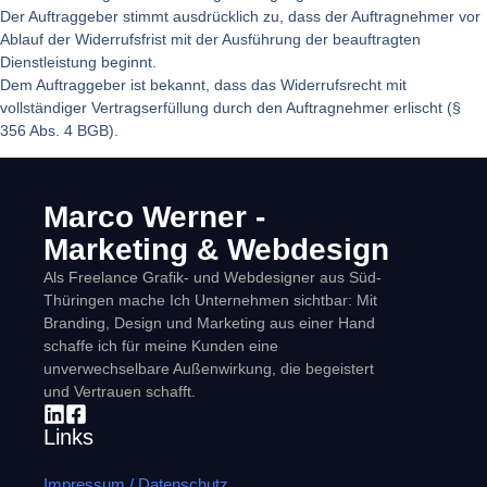
Der Auftraggeber stimmt ausdrücklich zu, dass der Auftragnehmer vor
Ablauf der Widerrufsfrist mit der Ausführung der beauftragten
Dienstleistung beginnt.
Dem Auftraggeber ist bekannt, dass das Widerrufsrecht mit
vollständiger Vertragserfüllung durch den Auftragnehmer erlischt (§
356 Abs. 4 BGB).
Marco Werner -
Marketing & Webdesign
Als Freelance Grafik- und Webdesigner aus Süd-
Thüringen mache Ich Unternehmen sichtbar: Mit
Branding, Design und Marketing aus einer Hand
schaffe ich für meine Kunden eine
unverwechselbare Außenwirkung, die begeistert
und Vertrauen schafft.
Links
Impressum / Datenschutz