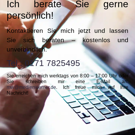
Ich berate Sie gerne
persönlich!
Kontaktieren Sie mich jetzt und lassen
Sie sich beraten – kostenlos und
unverbindlich.
Tel.: 0171 7825495
Sie erreichen mich werktags von 8:00 – 17:00 Uhr oder
Sie schreiben mir eine E-Mail an:
mw@medienwerner.de
. Ich freue mich auf Ihre
Nachricht!