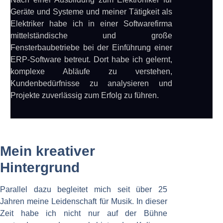
Geräte und Systeme und meiner Tätigkeit als
Elektriker habe ich in einer Softwarefirma
mittelständische und große
Fensterbaubetriebe bei der Einführung einer
ERP-Software betreut. Dort habe ich gelernt,
komplexe Abläufe zu verstehen,
Kundenbedürfnisse zu analysieren und
Projekte zuverlässig zum Erfolg zu führen.
Mein kreativer
Hintergrund
Parallel dazu begleitet mich seit über 25
Jahren meine Leidenschaft für Musik. In dieser
Zeit habe ich nicht nur auf der Bühne