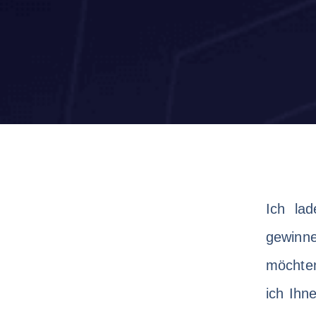
Ich lad
gewinn
möchten
ich Ihn