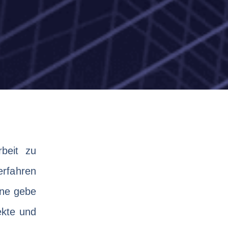
rbeit zu
rfahren
rne gebe
ekte und