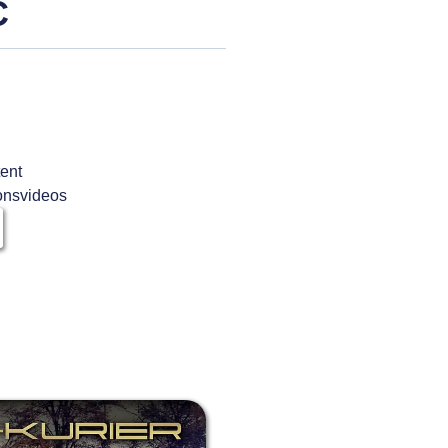
C
ent
ionsvideos