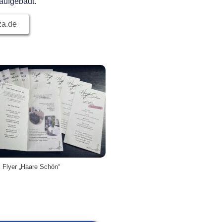
 aufgebaut.
za.de
Flyer „Haare Schön“