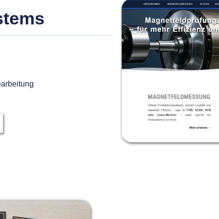
stems
earbeitung